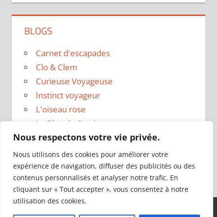
BLOGS
Carnet d'escapades
Clo & Clem
Curieuse Voyageuse
Instinct voyageur
L'oiseau rose
Le Blog de Sarah
Nous respectons votre vie privée.
Le sac a dos
Madame Oreille
Nous utilisons des cookies pour améliorer votre
Voyages et Vagabondages
expérience de navigation, diffuser des publicités ou des
contenus personnalisés et analyser notre trafic. En
cliquant sur « Tout accepter », vous consentez à notre
utilisation des cookies.