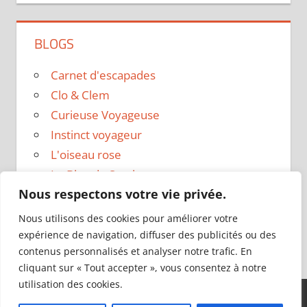
BLOGS
Carnet d'escapades
Clo & Clem
Curieuse Voyageuse
Instinct voyageur
L'oiseau rose
Le Blog de Sarah
Nous respectons votre vie privée.
Le sac a dos
Madame Oreille
Nous utilisons des cookies pour améliorer votre
Voyages et Vagabondages
expérience de navigation, diffuser des publicités ou des
contenus personnalisés et analyser notre trafic. En
cliquant sur « Tout accepter », vous consentez à notre
utilisation des cookies.