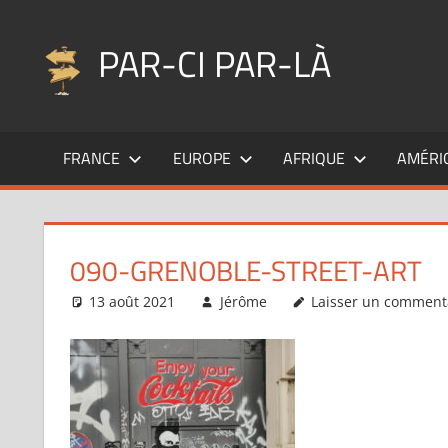
Aller
au
PAR-CI PAR-LÀ
contenu
Blog
voyage
FRANCE
EUROPE
AFRIQUE
AMÉRI
au
fil
de
mes
090-GRENOBLE-STREET-ART
pérégrinations
…
13 août 2021
Jérôme
Laisser un comment