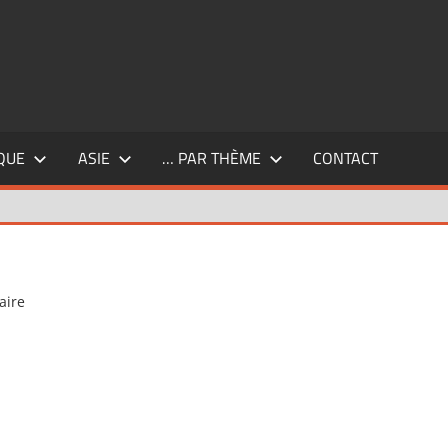
QUE
ASIE
… PAR THÈME
CONTACT
aire