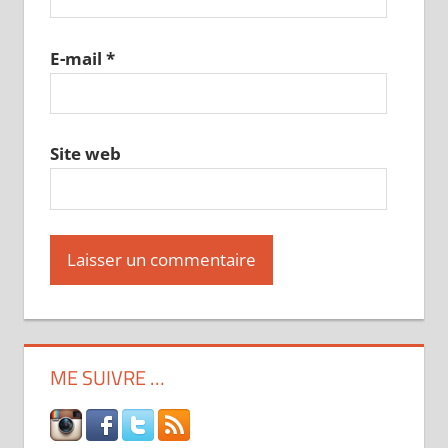
E-mail
*
Site web
ME SUIVRE …