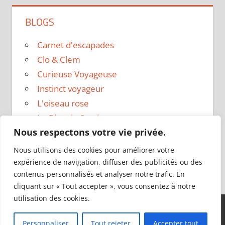
BLOGS
Carnet d'escapades
Clo & Clem
Curieuse Voyageuse
Instinct voyageur
L'oiseau rose
Le Blog de Sarah
Nous respectons votre vie privée.
Le sac a dos
Madame Oreille
Nous utilisons des cookies pour améliorer votre
Voyages et Vagabondages
expérience de navigation, diffuser des publicités ou des
contenus personnalisés et analyser notre trafic. En
cliquant sur « Tout accepter », vous consentez à notre
utilisation des cookies.
Thème WordPress : Tortuga par ThemeZee.
Personnaliser
Tout rejeter
Accepter tout