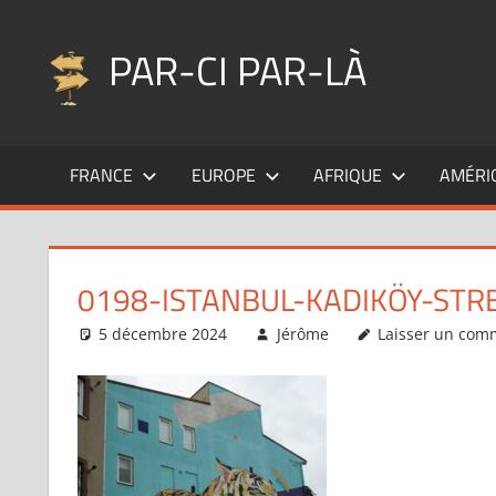
Aller
au
PAR-CI PAR-LÀ
contenu
Blog
voyage
FRANCE
EUROPE
AFRIQUE
AMÉRI
au
fil
de
mes
0198-ISTANBUL-KADIKÖY-STR
pérégrinations
…
5 décembre 2024
Jérôme
Laisser un com