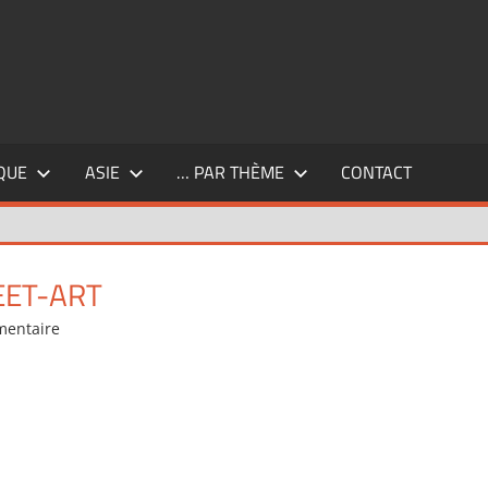
QUE
ASIE
… PAR THÈME
CONTACT
EET-ART
mentaire