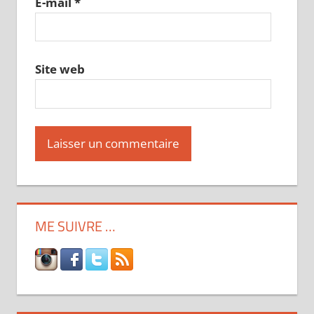
E-mail
*
Site web
ME SUIVRE …