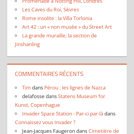
Promenade à Notting Hill, Londres
Les Caves du Roi, Sèvres
Rome insolite : la Villa Torlonia
Art 42 : un « non musée » du Street Art
La grande muraille, la section de
Jinshanling
COMMENTAIRES RÉCENTS
Tim
dans
Pérou : les lignes de Nazca
delafosse
dans
Statens Museum for
Kunst, Copenhague
Invader Space Station - Par-ci par-là
dans
Connaissez vous Invader ?
Jean-Jacques Faugeron
dans
Cimetière de