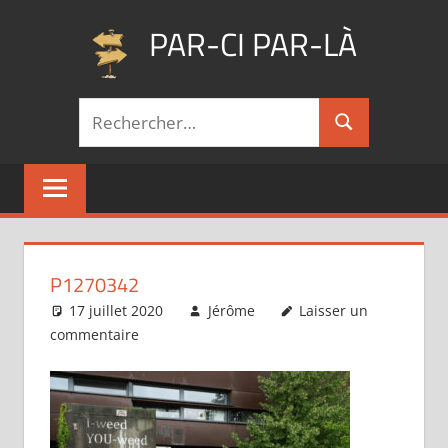
Aller
PAR-CI PAR-LÀ
au
contenu
Blog
Recherche
voyage
Rechercher
pour :
au
fil
de
mes
pérégrinations
…
P1270342
17 juillet 2020
Jérôme
Laisser un
commentaire