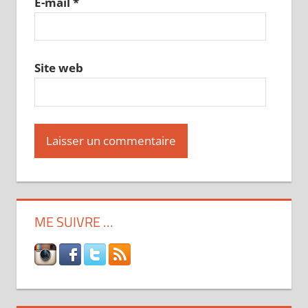
E-mail
*
Site web
ME SUIVRE …