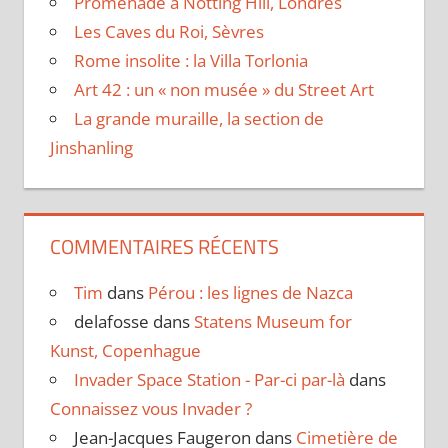
Promenade à Notting Hill, Londres
Les Caves du Roi, Sèvres
Rome insolite : la Villa Torlonia
Art 42 : un « non musée » du Street Art
La grande muraille, la section de
Jinshanling
COMMENTAIRES RÉCENTS
Tim
dans
Pérou : les lignes de Nazca
delafosse
dans
Statens Museum for
Kunst, Copenhague
Invader Space Station - Par-ci par-là
dans
Connaissez vous Invader ?
Jean-Jacques Faugeron
dans
Cimetière de