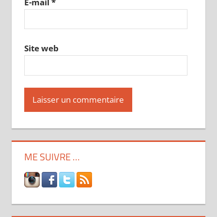
E-mail
*
Site web
ME SUIVRE …