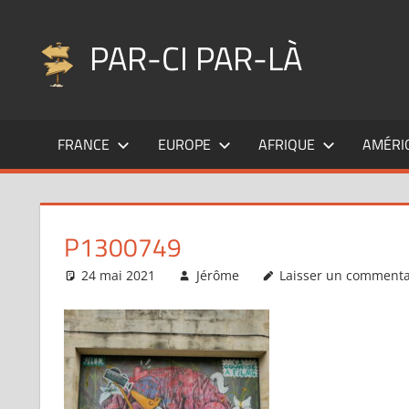
Aller
au
PAR-CI PAR-LÀ
contenu
Blog
voyage
FRANCE
EUROPE
AFRIQUE
AMÉRI
au
fil
de
mes
P1300749
pérégrinations
…
24 mai 2021
Jérôme
Laisser un commenta