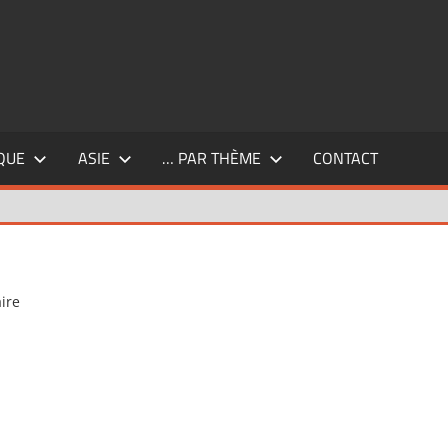
QUE
ASIE
… PAR THÈME
CONTACT
ire