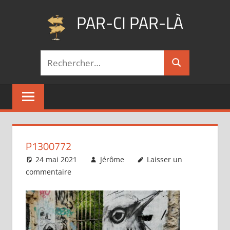
Aller
PAR-CI PAR-LÀ
au
contenu
Blog
Recherche
voyage
Rechercher
pour :
au
fil
de
mes
pérégrinations
…
P1300772
24 mai 2021
Jérôme
Laisser un
commentaire