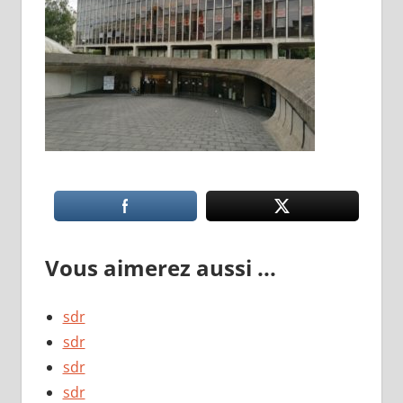
Vous aimerez aussi ...
sdr
sdr
sdr
sdr