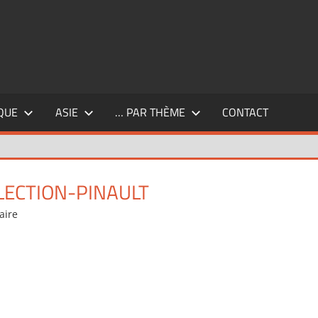
QUE
ASIE
… PAR THÈME
CONTACT
ECTION-PINAULT
aire