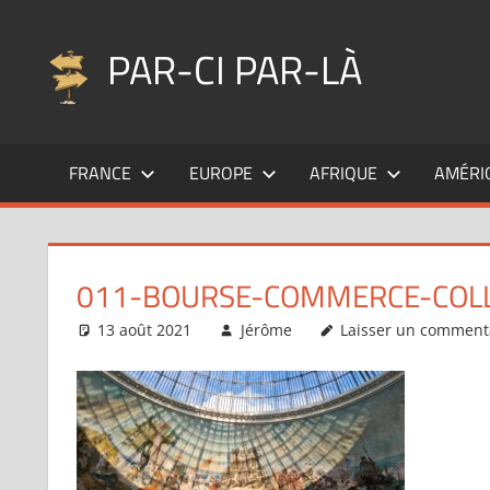
Aller
au
PAR-CI PAR-LÀ
contenu
Blog
voyage
FRANCE
EUROPE
AFRIQUE
AMÉRI
au
fil
de
mes
011-BOURSE-COMMERCE-COLL
pérégrinations
…
13 août 2021
Jérôme
Laisser un comment