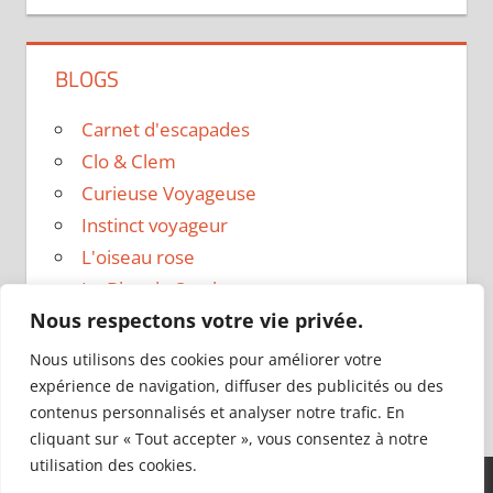
BLOGS
Carnet d'escapades
Clo & Clem
Curieuse Voyageuse
Instinct voyageur
L'oiseau rose
Le Blog de Sarah
Nous respectons votre vie privée.
Le sac a dos
Madame Oreille
Nous utilisons des cookies pour améliorer votre
Voyages et Vagabondages
expérience de navigation, diffuser des publicités ou des
contenus personnalisés et analyser notre trafic. En
cliquant sur « Tout accepter », vous consentez à notre
utilisation des cookies.