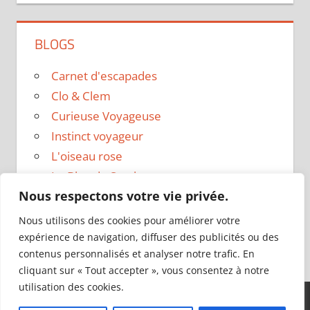
BLOGS
Carnet d'escapades
Clo & Clem
Curieuse Voyageuse
Instinct voyageur
L'oiseau rose
Le Blog de Sarah
Nous respectons votre vie privée.
Le sac a dos
Madame Oreille
Nous utilisons des cookies pour améliorer votre
Voyages et Vagabondages
expérience de navigation, diffuser des publicités ou des
contenus personnalisés et analyser notre trafic. En
cliquant sur « Tout accepter », vous consentez à notre
utilisation des cookies.