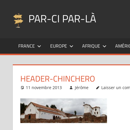
Aller
au
PAR-CI PAR-LÀ
contenu
Blog
voyage
FRANCE
EUROPE
AFRIQUE
AMÉRI
au
fil
de
mes
HEADER-CHINCHERO
pérégrinations
…
11 novembre 2013
Jérôme
Laisser un co