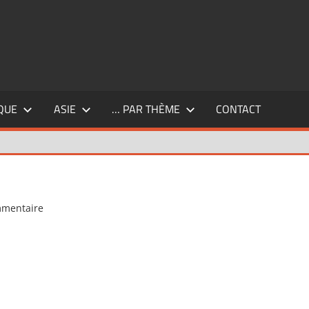
QUE
ASIE
… PAR THÈME
CONTACT
mmentaire