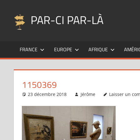
Aller
au
PAR-CI PAR-LÀ
contenu
Blog
voyage
FRANCE
EUROPE
AFRIQUE
AMÉRI
au
fil
de
mes
1150369
pérégrinations
…
23 décembre 2018
Jérôme
Laisser un co