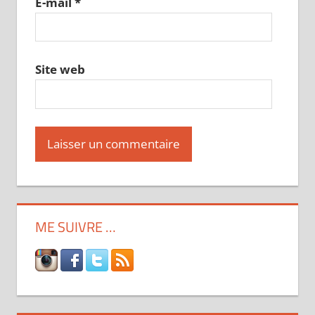
E-mail
*
Site web
ME SUIVRE …