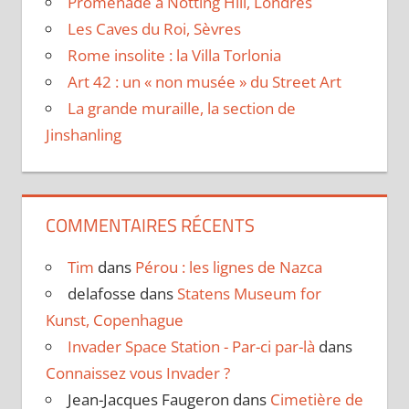
Promenade à Notting Hill, Londres
Les Caves du Roi, Sèvres
Rome insolite : la Villa Torlonia
Art 42 : un « non musée » du Street Art
La grande muraille, la section de
Jinshanling
COMMENTAIRES RÉCENTS
Tim
dans
Pérou : les lignes de Nazca
delafosse
dans
Statens Museum for
Kunst, Copenhague
Invader Space Station - Par-ci par-là
dans
Connaissez vous Invader ?
Jean-Jacques Faugeron
dans
Cimetière de