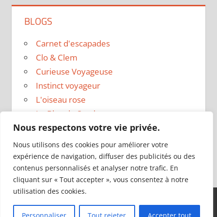
BLOGS
Carnet d'escapades
Clo & Clem
Curieuse Voyageuse
Instinct voyageur
L'oiseau rose
Le Blog de Sarah
Nous respectons votre vie privée.
Le sac a dos
Madame Oreille
Nous utilisons des cookies pour améliorer votre
Voyages et Vagabondages
expérience de navigation, diffuser des publicités ou des
contenus personnalisés et analyser notre trafic. En
cliquant sur « Tout accepter », vous consentez à notre
utilisation des cookies.
Thème WordPress : Tortuga par ThemeZee.
Personnaliser
Tout rejeter
Accepter tout