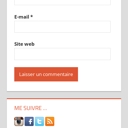
E-mail
*
Site web
ME SUIVRE …