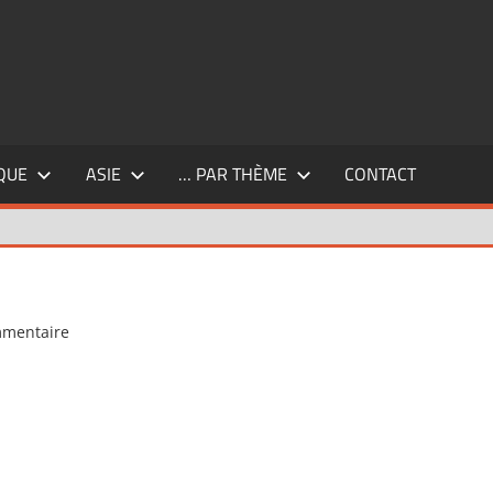
QUE
ASIE
… PAR THÈME
CONTACT
mmentaire