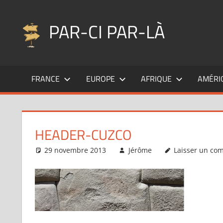
Aller
au
PAR-CI PAR-LÀ
contenu
Blog
voyage
FRANCE
EUROPE
AFRIQUE
AMÉRI
au
fil
de
mes
HEADER-CUZCO
pérégrinations
…
29 novembre 2013
Jérôme
Laisser un co