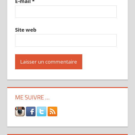
E-mail
*
Site web
ME SUIVRE …