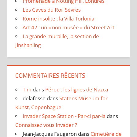
Promenade à Notting Hill, Londres
Les Caves du Roi, Sèvres
Rome insolite : la Villa Torlonia
Art 42 : un « non musée » du Street Art
La grande muraille, la section de
Jinshanling
COMMENTAIRES RÉCENTS
Tim
dans
Pérou : les lignes de Nazca
delafosse
dans
Statens Museum for
Kunst, Copenhague
Invader Space Station - Par-ci par-là
dans
Connaissez vous Invader ?
Jean-Jacques Faugeron
dans
Cimetière de