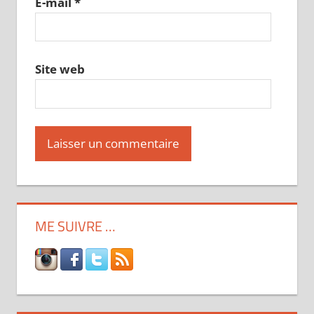
E-mail
*
Site web
ME SUIVRE …