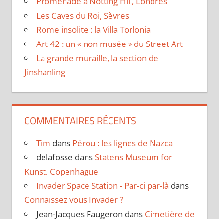
Promenade à Notting Hill, Londres
Les Caves du Roi, Sèvres
Rome insolite : la Villa Torlonia
Art 42 : un « non musée » du Street Art
La grande muraille, la section de
Jinshanling
COMMENTAIRES RÉCENTS
Tim
dans
Pérou : les lignes de Nazca
delafosse
dans
Statens Museum for
Kunst, Copenhague
Invader Space Station - Par-ci par-là
dans
Connaissez vous Invader ?
Jean-Jacques Faugeron
dans
Cimetière de