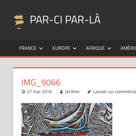
Aller
au
PAR-CI PAR-LÀ
contenu
Blog
voyage
FRANCE
EUROPE
AFRIQUE
AMÉRI
au
fil
de
mes
IMG_9066
pérégrinations
…
27 mai 2018
Jérôme
Laisser un commenta