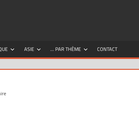
QUE
ASIE
… PAR THÈME
CONTACT
ire