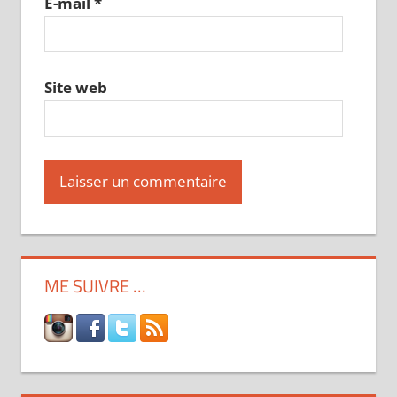
E-mail
*
Site web
ME SUIVRE …