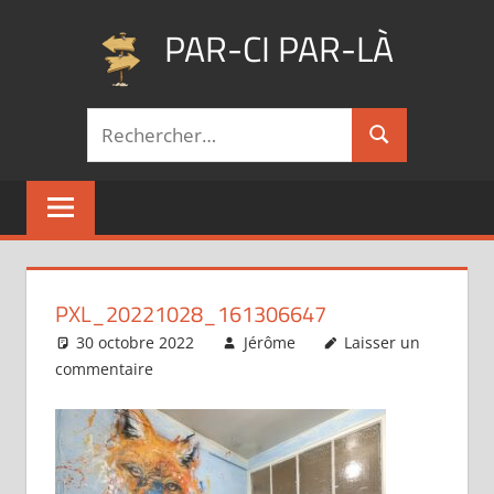
Aller
PAR-CI PAR-LÀ
au
contenu
Blog
Recherche
voyage
Rechercher
pour :
au
fil
de
mes
pérégrinations
…
PXL_20221028_161306647
30 octobre 2022
Jérôme
Laisser un
commentaire