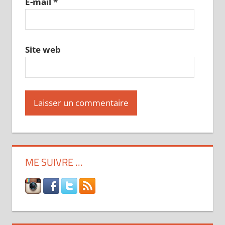
E-mail
*
Site web
ME SUIVRE …