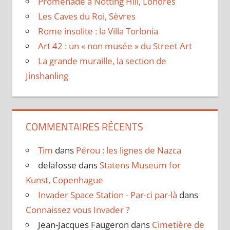
Promenade à Notting Hill, Londres
Les Caves du Roi, Sèvres
Rome insolite : la Villa Torlonia
Art 42 : un « non musée » du Street Art
La grande muraille, la section de
Jinshanling
COMMENTAIRES RÉCENTS
Tim
dans
Pérou : les lignes de Nazca
delafosse
dans
Statens Museum for
Kunst, Copenhague
Invader Space Station - Par-ci par-là
dans
Connaissez vous Invader ?
Jean-Jacques Faugeron
dans
Cimetière de