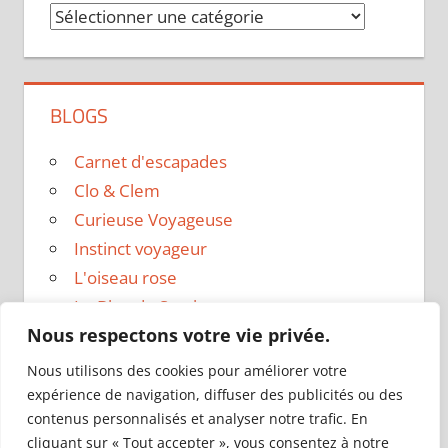
Catégories
BLOGS
Carnet d'escapades
Clo & Clem
Curieuse Voyageuse
Instinct voyageur
L'oiseau rose
Le Blog de Sarah
Nous respectons votre vie privée.
Le sac a dos
Madame Oreille
Nous utilisons des cookies pour améliorer votre
Voyages et Vagabondages
expérience de navigation, diffuser des publicités ou des
contenus personnalisés et analyser notre trafic. En
cliquant sur « Tout accepter », vous consentez à notre