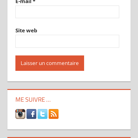
E-mail
*
Site web
ME SUIVRE …