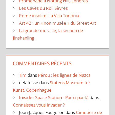
Promenade à Notting Hill, Londres
Les Caves du Roi, Sèvres
Rome insolite : la Villa Torlonia
Art 42 : un « non musée » du Street Art
La grande muraille, la section de
Jinshanling
COMMENTAIRES RÉCENTS
Tim
dans
Pérou : les lignes de Nazca
delafosse
dans
Statens Museum for
Kunst, Copenhague
Invader Space Station - Par-ci par-là
dans
Connaissez vous Invader ?
Jean-Jacques Faugeron
dans
Cimetière de