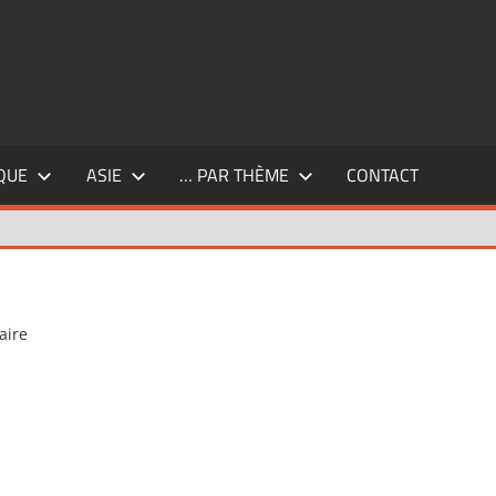
QUE
ASIE
… PAR THÈME
CONTACT
aire