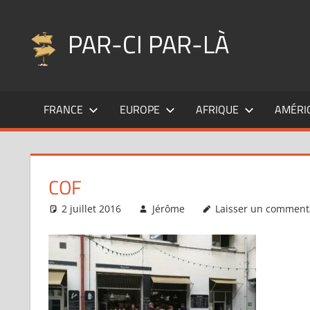
Aller
au
PAR-CI PAR-LÀ
contenu
Blog
voyage
FRANCE
EUROPE
AFRIQUE
AMÉRI
au
fil
de
mes
COF
pérégrinations
…
2 juillet 2016
Jérôme
Laisser un comment