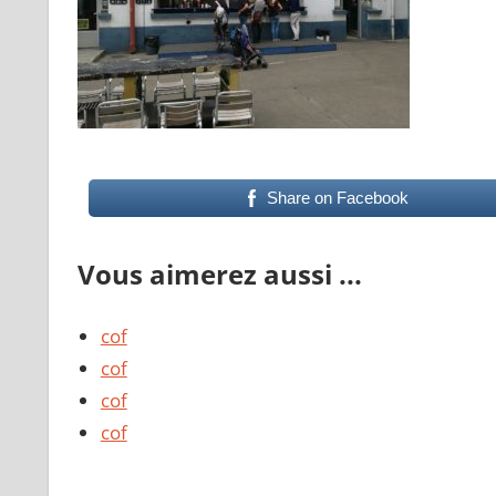
Share on Facebook
Vous aimerez aussi ...
cof
cof
cof
cof