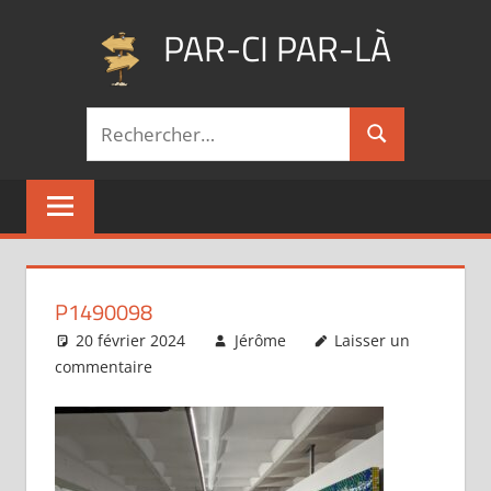
Aller
PAR-CI PAR-LÀ
au
contenu
Blog
Recherche
voyage
Rechercher
pour :
au
fil
de
mes
pérégrinations
…
P1490098
20 février 2024
Jérôme
Laisser un
commentaire