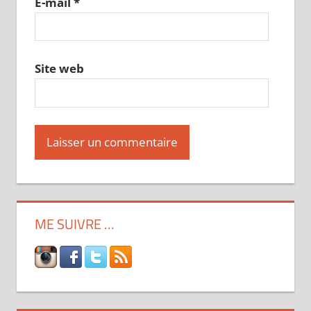
E-mail
*
Site web
ME SUIVRE …