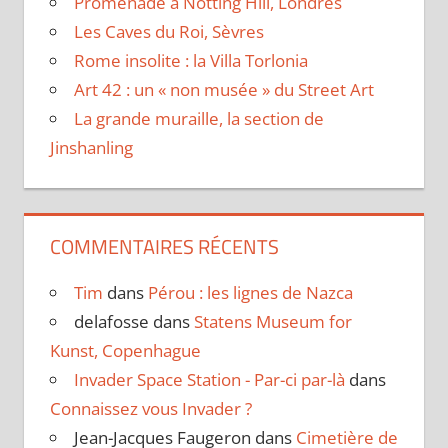
Promenade à Notting Hill, Londres
Les Caves du Roi, Sèvres
Rome insolite : la Villa Torlonia
Art 42 : un « non musée » du Street Art
La grande muraille, la section de
Jinshanling
COMMENTAIRES RÉCENTS
Tim
dans
Pérou : les lignes de Nazca
delafosse
dans
Statens Museum for
Kunst, Copenhague
Invader Space Station - Par-ci par-là
dans
Connaissez vous Invader ?
Jean-Jacques Faugeron
dans
Cimetière de