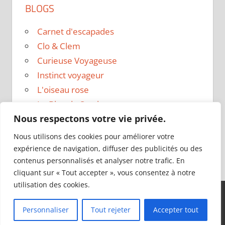
BLOGS
Carnet d'escapades
Clo & Clem
Curieuse Voyageuse
Instinct voyageur
L'oiseau rose
Le Blog de Sarah
Nous respectons votre vie privée.
Le sac a dos
Madame Oreille
Nous utilisons des cookies pour améliorer votre
Voyages et Vagabondages
expérience de navigation, diffuser des publicités ou des
contenus personnalisés et analyser notre trafic. En
cliquant sur « Tout accepter », vous consentez à notre
utilisation des cookies.
Thème WordPress : Tortuga par ThemeZee.
Personnaliser
Tout rejeter
Accepter tout