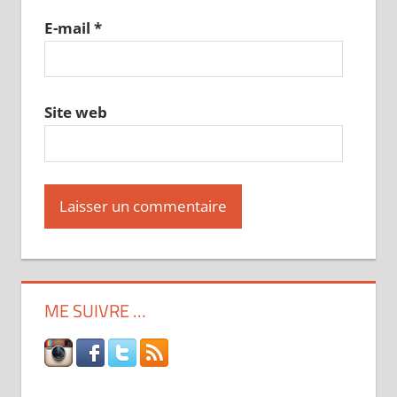
E-mail
*
Site web
ME SUIVRE …