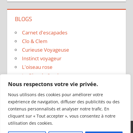
BLOGS
Carnet d'escapades
Clo & Clem
Curieuse Voyageuse
Instinct voyageur
L'oiseau rose
Le Blog de Sarah
Nous respectons votre vie privée.
Le sac a dos
Madame Oreille
Nous utilisons des cookies pour améliorer votre
Voyages et Vagabondages
expérience de navigation, diffuser des publicités ou des
contenus personnalisés et analyser notre trafic. En
cliquant sur « Tout accepter », vous consentez à notre
utilisation des cookies.