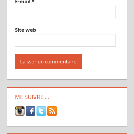
E-mail
*
Site web
ME SUIVRE …