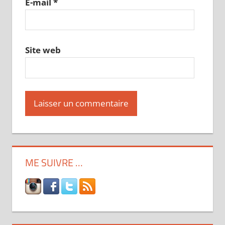
E-mail
*
Site web
ME SUIVRE …