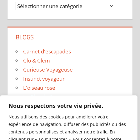
Catégories
BLOGS
Carnet d'escapades
Clo & Clem
Curieuse Voyageuse
Instinct voyageur
L'oiseau rose
Le Blog de Sarah
Nous respectons votre vie privée.
Le sac a dos
Madame Oreille
Nous utilisons des cookies pour améliorer votre
Voyages et Vagabondages
expérience de navigation, diffuser des publicités ou des
contenus personnalisés et analyser notre trafic. En
cliquant sur « Tout accepter », vous consentez à notre