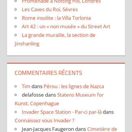
Promenade à Notting Hill, Londres
Les Caves du Roi, Sèvres
Rome insolite : la Villa Torlonia
Art 42 : un « non musée » du Street Art
La grande muraille, la section de
Jinshanling
COMMENTAIRES RÉCENTS
Tim
dans
Pérou : les lignes de Nazca
delafosse
dans
Statens Museum for
Kunst, Copenhague
Invader Space Station - Par-ci par-là
dans
Connaissez vous Invader ?
Jean-Jacques Faugeron
dans
Cimetière de