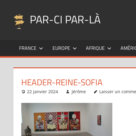
Aller
au
PAR-CI PAR-LÀ
contenu
Blog
voyage
FRANCE
EUROPE
AFRIQUE
AMÉRI
au
fil
de
mes
HEADER-REINE-SOFIA
pérégrinations
…
22 janvier 2024
Jérôme
Laisser un comme