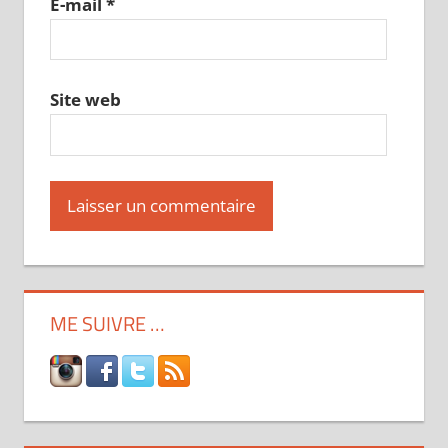
E-mail
*
Site web
ME SUIVRE …