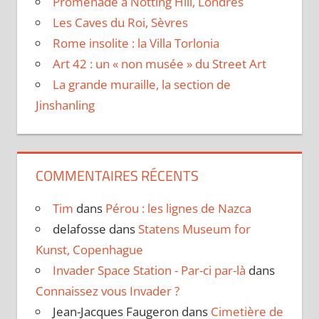
Promenade à Notting Hill, Londres
Les Caves du Roi, Sèvres
Rome insolite : la Villa Torlonia
Art 42 : un « non musée » du Street Art
La grande muraille, la section de
Jinshanling
COMMENTAIRES RÉCENTS
Tim
dans
Pérou : les lignes de Nazca
delafosse
dans
Statens Museum for
Kunst, Copenhague
Invader Space Station - Par-ci par-là
dans
Connaissez vous Invader ?
Jean-Jacques Faugeron
dans
Cimetière de