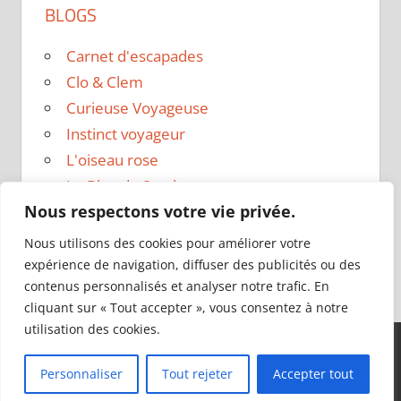
BLOGS
Carnet d'escapades
Clo & Clem
Curieuse Voyageuse
Instinct voyageur
L'oiseau rose
Le Blog de Sarah
Nous respectons votre vie privée.
Le sac a dos
Madame Oreille
Nous utilisons des cookies pour améliorer votre
Voyages et Vagabondages
expérience de navigation, diffuser des publicités ou des
contenus personnalisés et analyser notre trafic. En
cliquant sur « Tout accepter », vous consentez à notre
utilisation des cookies.
Thème WordPress : Tortuga par ThemeZee.
Personnaliser
Tout rejeter
Accepter tout