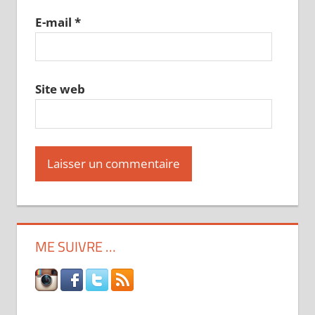
E-mail
*
Site web
ME SUIVRE …