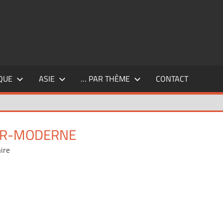
QUE
ASIE
… PAR THÈME
CONTACT
ER-MODERNE
ire