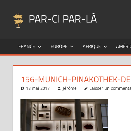
Aller
au
PAR-CI PAR-LÀ
contenu
Blog
voyage
FRANCE
EUROPE
AFRIQUE
AMÉRI
au
fil
de
mes
156-MUNICH-PINAKOTHEK-D
pérégrinations
…
18 mai 2017
Jérôme
Laisser un commenta