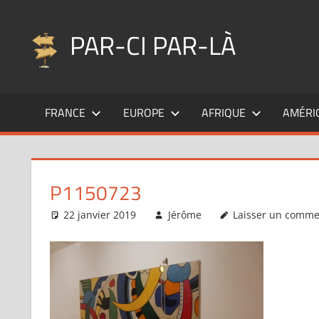
Aller
au
PAR-CI PAR-LÀ
contenu
Blog
voyage
FRANCE
EUROPE
AFRIQUE
AMÉRI
au
fil
de
mes
P1150723
pérégrinations
…
22 janvier 2019
Jérôme
Laisser un comme