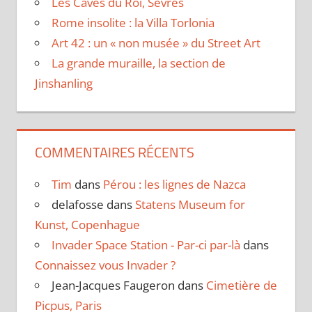
Les Caves du Roi, Sèvres
Rome insolite : la Villa Torlonia
Art 42 : un « non musée » du Street Art
La grande muraille, la section de
Jinshanling
COMMENTAIRES RÉCENTS
Tim
dans
Pérou : les lignes de Nazca
delafosse
dans
Statens Museum for
Kunst, Copenhague
Invader Space Station - Par-ci par-là
dans
Connaissez vous Invader ?
Jean-Jacques Faugeron
dans
Cimetière de
Picpus, Paris