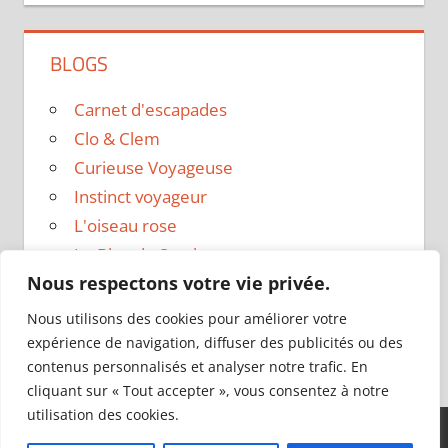
BLOGS
Carnet d'escapades
Clo & Clem
Curieuse Voyageuse
Instinct voyageur
L'oiseau rose
Le Blog de Sarah
Nous respectons votre vie privée.
Le sac a dos
Madame Oreille
Nous utilisons des cookies pour améliorer votre
Voyages et Vagabondages
expérience de navigation, diffuser des publicités ou des
contenus personnalisés et analyser notre trafic. En
cliquant sur « Tout accepter », vous consentez à notre
utilisation des cookies.