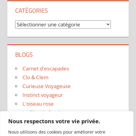
CATÉGORIES
Catégories
BLOGS
Carnet d'escapades
Clo & Clem
Curieuse Voyageuse
Instinct voyageur
L'oiseau rose
Le Blog de Sarah
Nous respectons votre vie privée.
Le sac a dos
Madame Oreille
Nous utilisons des cookies pour améliorer votre