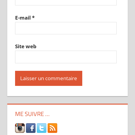
E-mail
*
Site web
ME SUIVRE …