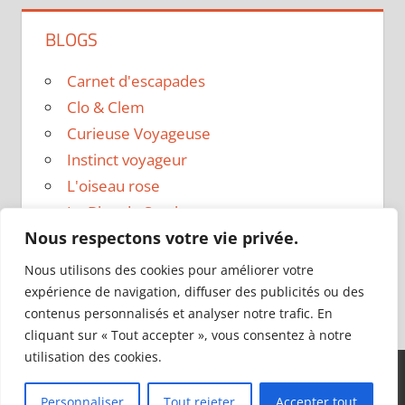
BLOGS
Carnet d'escapades
Clo & Clem
Curieuse Voyageuse
Instinct voyageur
L'oiseau rose
Le Blog de Sarah
Nous respectons votre vie privée.
Le sac a dos
Madame Oreille
Nous utilisons des cookies pour améliorer votre
Voyages et Vagabondages
expérience de navigation, diffuser des publicités ou des
contenus personnalisés et analyser notre trafic. En
cliquant sur « Tout accepter », vous consentez à notre
utilisation des cookies.
Thème WordPress : Tortuga par ThemeZee.
Personnaliser
Tout rejeter
Accepter tout