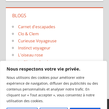
BLOGS
Carnet d'escapades
Clo & Clem
Curieuse Voyageuse
Instinct voyageur
L'oiseau rose
Le Blog de Sarah
Nous respectons votre vie privée.
Le sac a dos
Madame Oreille
Nous utilisons des cookies pour améliorer votre
Voyages et Vagabondages
expérience de navigation, diffuser des publicités ou des
contenus personnalisés et analyser notre trafic. En
cliquant sur « Tout accepter », vous consentez à notre
utilisation des cookies.