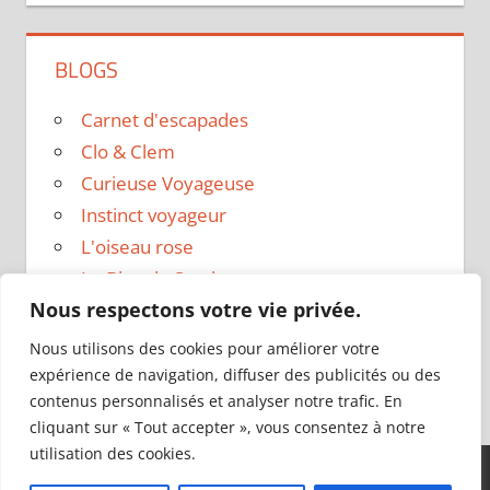
BLOGS
Carnet d'escapades
Clo & Clem
Curieuse Voyageuse
Instinct voyageur
L'oiseau rose
Le Blog de Sarah
Nous respectons votre vie privée.
Le sac a dos
Madame Oreille
Nous utilisons des cookies pour améliorer votre
Voyages et Vagabondages
expérience de navigation, diffuser des publicités ou des
contenus personnalisés et analyser notre trafic. En
cliquant sur « Tout accepter », vous consentez à notre
utilisation des cookies.