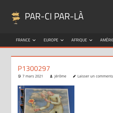
Aller
au
PAR-CI PAR-LÀ
contenu
Blog
voyage
FRANCE
EUROPE
AFRIQUE
AMÉRI
au
fil
de
mes
P1300297
pérégrinations
…
7 mars 2021
Jérôme
Laisser un commenta