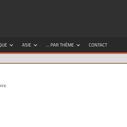
QUE
ASIE
… PAR THÈME
CONTACT
ire